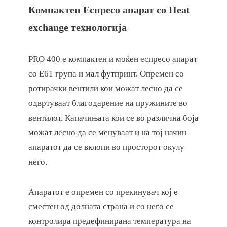
Компактен
Еспресо апарат со Heat
exchange технологија
PRO 400 е компактен и моќен еспресо апарат
со Е61 група и мал футпринт. Опремен со
ротирачки вентили кои можат лесно да се
одвртуваат благодарение на пружините во
вентилот. Капачињата кои се во различна боја
можат лесно да се менуваат и на тој начин
апаратот да се вклопи во просторот окулу
него.
Апаратот е опремен со прекинувач кој е
сместен од долната страна и со него се
контролира предефинирана температура на