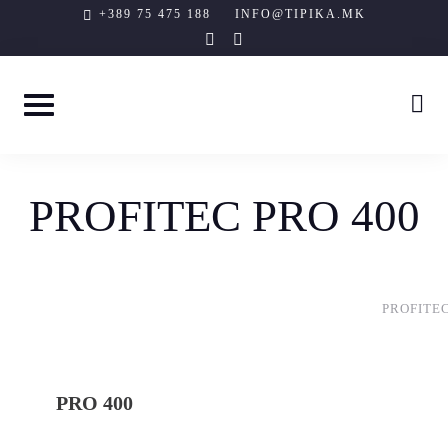
Skip
+389 75 475 188
INFO@TIPIKA.MK
instagram
facebook-
to
f
content
PROFITEC PRO 400
PROFITEC
PRO 400