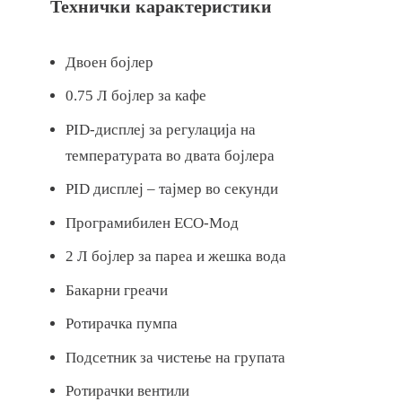
Технички карактеристики
Двоен бојлер
0.75 Л бојлер за кафе
PID-дисплеј за регулација на
температурата во двата бојлера
PID дисплеј – тајмер во секунди
Програмибилен ECO-Мод
2 Л бојлер за пареа и жешка вода
Бакарни греачи
Ротирачка пумпа
Подсетник за чистење на групата
Ротирачки вентили