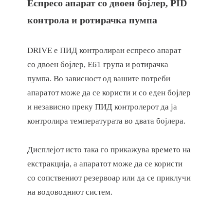
Еспресо апарат со двоен бојлер, PID
контрола и ротирачка пумпа
DRIVE е ПИД контролиран еспресо апарат
со двоен бојлер, Е61 група и ротирачка
пумпа. Во зависност од вашите потреби
апаратот може да се користи и со еден бојлер
и независно преку ПИД контролерот да ја
контролира температурата во двата бојлера.
Дисплејот исто така го прикажува времето на
екстракција, а апаратот може да се користи
со сопствениот резервоар или да се приклучи
на водоводниот систем.